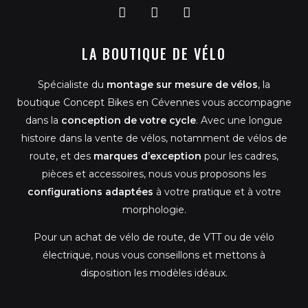
F
I
G
a
n
o
c
s
o
LA BOUTIQUE DE VÉLO
e
t
g
b
a
l
o
g
e
Spécialiste du
montage sur mesure de vélos
, la
o
r
k
a
boutique Concept Bikes en Cévennes vous accompagne
m
dans la
conception de votre cycle
. Avec une longue
histoire dans la vente de vélos, notamment de vélos de
route, et des
marques d’exception
pour les cadres,
pièces et accessoires, nous vous proposons les
configurations adaptées
à votre pratique et à votre
morphologie.
Pour un achat de vélo de route, de VTT ou de vélo
électrique, nous vous conseillons et mettons à
disposition les modèles idéaux.