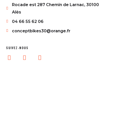
Rocade est 287 Chemin de Larnac, 30100
Alès
04 66 55 62 06
conceptbikes30@orange.fr
SUIVEZ-NOUS
I
F
L
n
a
i
s
c
n
t
e
k
a
b
g
o
r
o
a
k
m