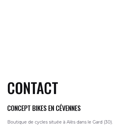
U
MUTATEUR
U
CONTACT
MUTATEUR
CONCEPT BIKES EN CÉVENNES
U
Boutique de cycles située à Alès dans le Gard (30).