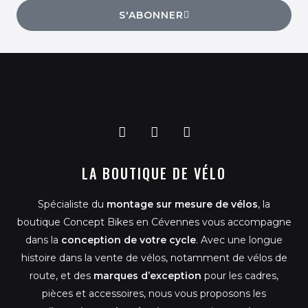
S'ABONNER
F
I
G
a
n
o
c
s
o
LA BOUTIQUE DE VÉLO
e
t
g
b
a
l
o
g
e
Spécialiste du
montage sur mesure de vélos
, la
o
r
k
a
boutique Concept Bikes en Cévennes vous accompagne
m
dans la
conception de votre cycle
. Avec une longue
histoire dans la vente de vélos, notamment de vélos de
route, et des
marques d’exception
pour les cadres,
pièces et accessoires, nous vous proposons les