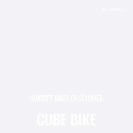
Aller
MAIN
MENU
au
MENU
contenu
MUTATEUR
U
CONCEPT BIKES EN CÉVENNES
MUTATEUR
CUBE BIKE