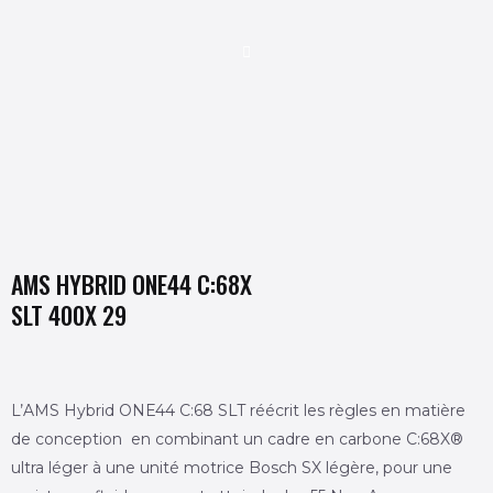
U
MUTATEUR
U
AMS HYBRID ONE44 C:68X
MUTATEUR
SLT 400X 29
L’AMS Hybrid ONE44 C:68 SLT réécrit les règles en matière
U
de conception en combinant un cadre en carbone C:68X®
ultra léger à une unité motrice Bosch SX légère, pour une