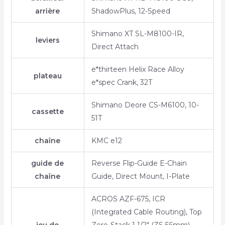
arrière
ShadowPlus, 12-Speed
Shimano XT SL-M8100-IR,
leviers
Direct Attach
e*thirteen Helix Race Alloy
plateau
e*spec Crank, 32T
Shimano Deore CS-M6100, 10-
cassette
51T
chaîne
KMC e12
guide de
Reverse Flip-Guide E-Chain
chaîne
Guide, Direct Mount, I-Plate
ACROS AZF-675, ICR
(Integrated Cable Routing), Top