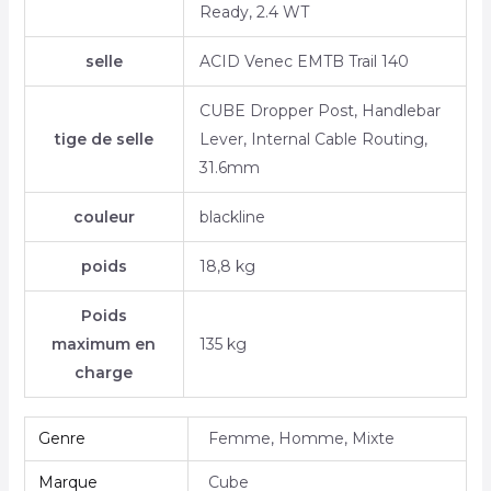
Ready, 2.4 WT
selle
ACID Venec EMTB Trail 140
CUBE Dropper Post, Handlebar
tige de selle
Lever, Internal Cable Routing,
31.6mm
couleur
blackline
poids
18,8 kg
Poids
maximum en
135 kg
charge
Genre
Femme, Homme, Mixte
Marque
Cube