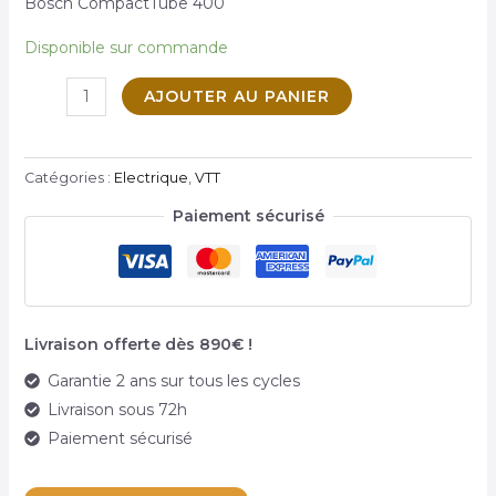
Bosch CompactTube 400
U
Disponible sur commande
MUTATEUR
AJOUTER AU PANIER
Catégories :
Electrique
,
VTT
U
Paiement sécurisé
MUTATEUR
Livraison offerte dès 890€ !
Garantie 2 ans sur tous les cycles
Livraison sous 72h
U
Paiement sécurisé