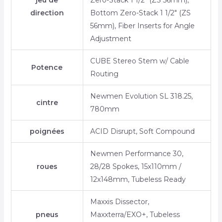
jeu de
Zero-Stack 1 1/2″ (ZS 56mm),
direction
Bottom Zero-Stack 1 1/2″ (ZS
56mm), Fiber Inserts for Angle
Adjustment
CUBE Stereo Stem w/ Cable
Potence
Routing
Newmen Evolution SL 318.25,
cintre
780mm
poignées
ACID Disrupt, Soft Compound
Newmen Performance 30,
roues
28/28 Spokes, 15x110mm /
12x148mm, Tubeless Ready
Maxxis Dissector,
pneus
Maxxterra/EXO+, Tubeless