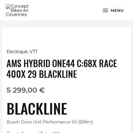
Aller
MAIN
MENU
au
MENU
contenu
MUTATEUR
Electrique
,
VTT
quantité
AMS HYBRID ONE44 C:68X RACE
de
AMS
400X 29 BLACKLINE
U
Hybrid
ONE44
5 299,00
€
C:68X
Race
BLACKLINE
MUTATEUR
400X
29
Bosch Drive Unit Performance SX (55Nm)
blackline