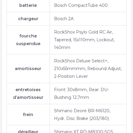
batterie
Bosch CompactTube 400
chargeur
Bosch 2A
RockShox Psylo Gold RC Air,
fourche
Tapered, 15x110mm, Lockout,
suspendue
140mm
RockShox Deluxe Select+,
amortisseur
210x55mmmm, Rebound Adjust,
2-Position Lever
entretoises
Front: 30x8mm, Rear: DU-
d’amortisseur
Bushing 12,7mm
Shimano Deore BR-M6120,
frein
Hydr. Disc Brake (203/180)
dérailleur
Shimano XT RD-M8100-SGS,