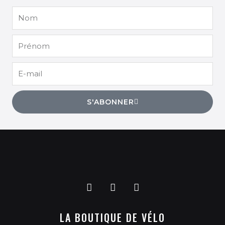
Nom
Prénom
E-
mail
S'ABONNER
F
I
G
a
n
o
c
s
o
LA BOUTIQUE DE VÉLO
e
t
g