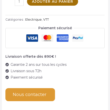
AJOUTER AU PANIER
U
´black
MUTATEUR
Catégories :
Electrique
,
VTT
Paiement sécurisé
U
Livraison offerte dès 890€ !
Garantie 2 ans sur tous les cycles
MUTATEUR
Livraison sous 72h
Paiement sécurisé
Nous contacter
U