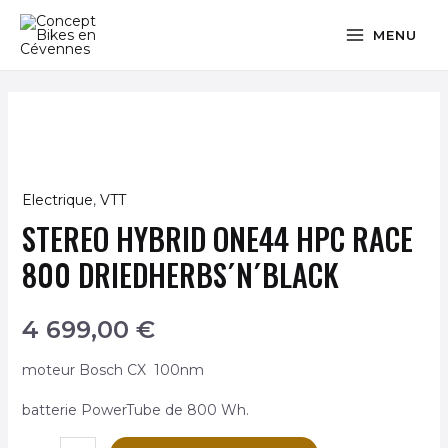
Aller
MAIN
MENU
au
MENU
contenu
MUTATEUR
Electrique
,
VTT
quantité
STEREO HYBRID ONE44 HPC RACE
de
U
Stereo
800 DRIEDHERBS´N´BLACK
Hybrid
ONE44
4 699,00
€
HPC
MUTATEUR
Race
moteur Bosch CX 100nm
800
batterie PowerTube de 800 Wh.
driedherbs
´n