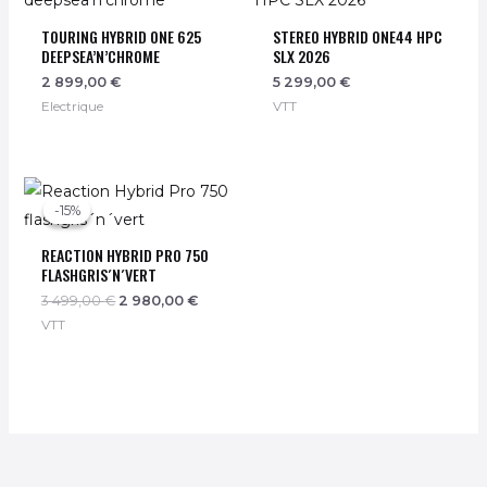
TOURING HYBRID ONE 625
STEREO HYBRID ONE44 HPC
DEEPSEA’N’CHROME
SLX 2026
2 899,00
€
5 299,00
€
Electrique
VTT
Le
Le
prix
prix
-15%
-15%
initial
actuel
était :
est :
REACTION HYBRID PRO 750
3
2
499,00 €.
980,00 €.
FLASHGRIS´N´VERT
3 499,00
€
2 980,00
€
VTT