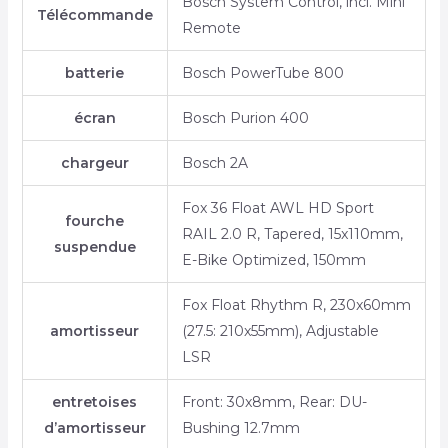
Bosch System Control, incl. Mini
Télécommande
Remote
batterie
Bosch PowerTube 800
écran
Bosch Purion 400
chargeur
Bosch 2A
Fox 36 Float AWL HD Sport
fourche
RAIL 2.0 R, Tapered, 15x110mm,
suspendue
E-Bike Optimized, 150mm
Fox Float Rhythm R, 230x60mm
amortisseur
(27.5: 210x55mm), Adjustable
LSR
entretoises
Front: 30x8mm, Rear: DU-
d’amortisseur
Bushing 12.7mm