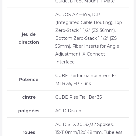
Guide, Direct Mount, I-Plate
ACROS AZF-675, ICR
(Integrated Cable Routing), Top
Zero-Stack 1 1/2″ (ZS 56mm),
jeu de
Bottom Zero-Stack 1 1/2″ (ZS
direction
56mm), Fiber Inserts for Angle
Adjustment, X-Connect
Interface
CUBE Performance Stem E-
Potence
MTB 35, FPI-Link
cintre
CUBE Rise Trail Bar 35
poignées
ACID Disrupt
ACID SLX 30, 32/32 Spokes,
roues
15x110mm/12x148mm, Tubeless