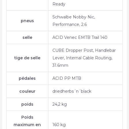
Ready
Schwalbe Nobby Nic,
pneus
Performance, 2.6
selle
ACID Venec EMTB Trail 140
CUBE Dropper Post, Handlebar
tige de selle
Lever, Internal Cable Routing,
31.6mm
pédales
ACID PP MTB
couleur
driedherbs´n´black
poids
24,2 kg
Poids
maximum en
160 kg