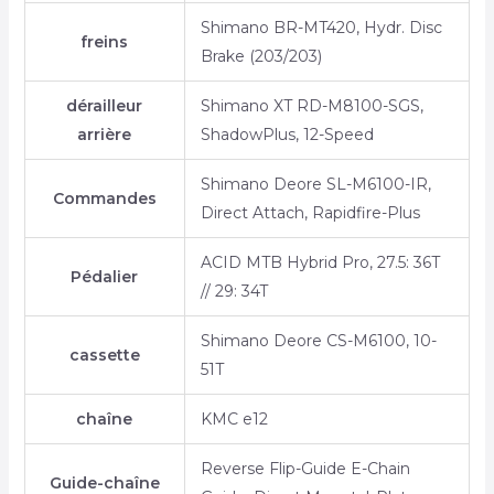
Shimano BR-MT420, Hydr. Disc
freins
Brake (203/203)
dérailleur
Shimano XT RD-M8100-SGS,
arrière
ShadowPlus, 12-Speed
Shimano Deore SL-M6100-IR,
Commandes
Direct Attach, Rapidfire-Plus
ACID MTB Hybrid Pro, 27.5: 36T
Pédalier
// 29: 34T
Shimano Deore CS-M6100, 10-
cassette
51T
chaîne
KMC e12
Reverse Flip-Guide E-Chain
Guide-chaîne