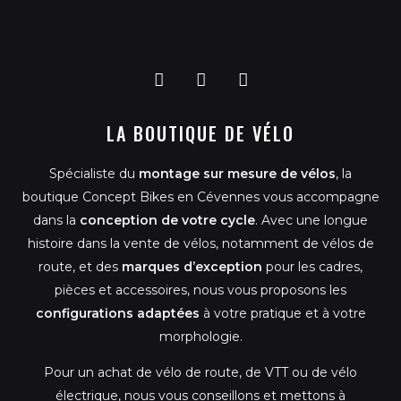
F
I
G
a
n
o
c
s
o
LA BOUTIQUE DE VÉLO
e
t
g
b
a
l
o
g
e
Spécialiste du
montage sur mesure de vélos
, la
o
r
k
a
boutique Concept Bikes en Cévennes vous accompagne
m
dans la
conception de votre cycle
. Avec une longue
histoire dans la vente de vélos, notamment de vélos de
route, et des
marques d’exception
pour les cadres,
pièces et accessoires, nous vous proposons les
configurations adaptées
à votre pratique et à votre
morphologie.
Pour un achat de vélo de route, de VTT ou de vélo
électrique, nous vous conseillons et mettons à